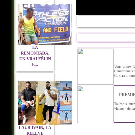
LA
REMONTADA,
UN VRAI FÉLIN
E...
Vous aimez l'
Camerounais au
Ce sera le sam
PREMIE
Tournois inter
viennent défie
...
LAUR IVAIN, LA
RELÈVE