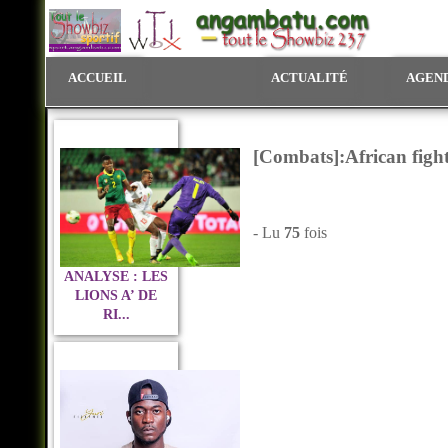
ACCUEIL
ACTUALITÉ
AGEN
[Combats]:African figh
- Lu
75
fois
ANALYSE : LES
LIONS A’ DE
RI...