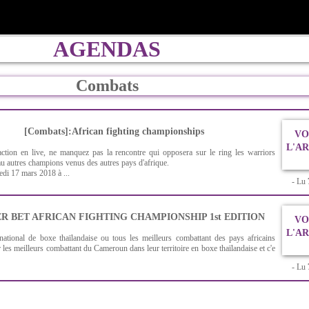
AGENDAS
Combats
[Combats]:African fighting championships
VO
L'A
action en live, ne manquez pas la rencontre qui opposera sur le ring les warriors
 autres champions venus des autres pays d'afrique.
edi 17 mars 2018 à ...
- Lu
R BET AFRICAN FIGHTING CHAMPIONSHIP 1st EDITION
VO
L'A
national de boxe thaïlandaise ou tous les meilleurs combattant des pays africains
r les meilleurs combattant du Cameroun dans leur territoire en boxe thaïlandaise et c'e
- Lu