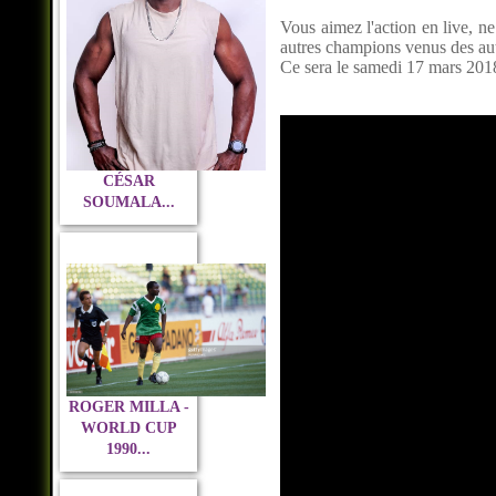
Vous aimez l'action en live, n
autres champions venus des aut
Ce sera le samedi 17 mars 201
CÉSAR
SOUMALA...
ROGER MILLA -
WORLD CUP
1990...