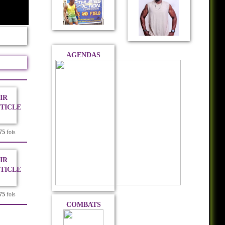
AGENDAS
IR
RTICLE
75
fois
IR
RTICLE
75
fois
COMBATS