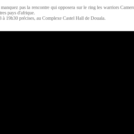
e manquez pas la rencontre qui opposera sur le ring les warriors Camer
res pays d'afrique.
8 à 19h30 précises, au Complexe Castel Hall de Douala.