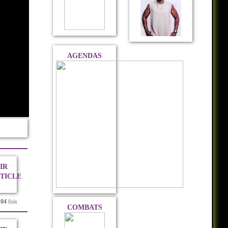
AGENDAS
IR
RTICLE
104
fois
COMBATS