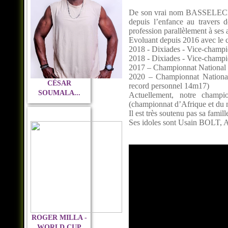
De son vrai nom BASSELECK An
depuis l’enfance au travers
profession parallèlement à ses 
Evoluant depuis 2016 avec le cl
2018 - Dixiades - Vice-champi
2018 - Dixiades - Vice-champio
2017 – Championnat National -
2020 – Championnat National 
CÉSAR
record personnel 14m17)
SOUMALA...
Actuellement, notre champio
(championnat d’Afrique et du m
Il est très soutenu pas sa f
Ses idoles sont Usain BOLT, 
ROGER MILLA -
WORLD CUP