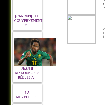
S
C
A
[CAN 2019] : LE
GOUVERNEMENT
C...
G
D
j
JEAN II
MAKOUN - SES
DÉBUTS A...
LA
MERVEILLE...