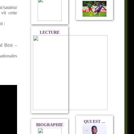
r/sauteur
vit cette
t :
LECTURE
al Best –
tionales
QUI EST ...
BIOGRAPHIE