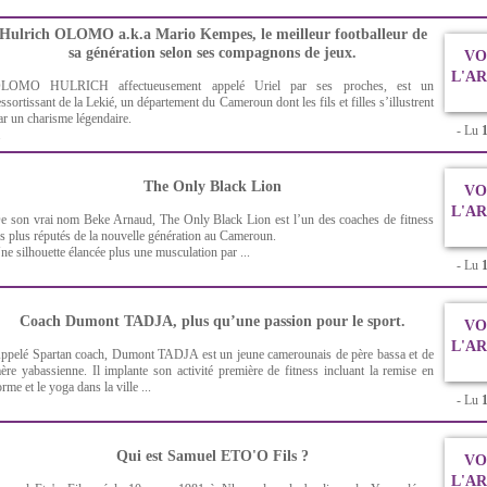
Hulrich OLOMO a.k.a Mario Kempes, le meilleur footballeur de
sa génération selon ses compagnons de jeux.
VO
L'A
LOMO HULRICH affectueusement appelé Uriel par ses proches, est un
essortissant de la Lekié, un département du Cameroun dont les fils et filles s’illustrent
ar un charisme légendaire.
- Lu
.
The Only Black Lion
VO
L'A
e son vrai nom Beke Arnaud, The Only Black Lion est l’un des coaches de fitness
es plus réputés de la nouvelle génération au Cameroun.
ne silhouette élancée plus une musculation par ...
- Lu
Coach Dumont TADJA, plus qu’une passion pour le sport.
VO
L'A
ppelé Spartan coach, Dumont TADJA est un jeune camerounais de père bassa et de
ère yabassienne. Il implante son activité première de fitness incluant la remise en
orme et le yoga dans la ville ...
- Lu
Qui est Samuel ETO'O Fils ?
VO
L'A