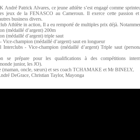
dré Patrick Alvares, ce jeune athlète s’est engagé comme sprinteu
 des jeux de la FENASCO au Cameroun. Il exerce cette passion et 
autres business divers.
ub Athlète in action, Il a eu remporté de multiples prix déjà. Notammen
on (médaillé d’argent) 200m
n (médaillé d’argent) triple saut
 Vice-champion (médaillé d’argent) saut en longueur
Interclubs - Vice-champion (médaillé d’argent) Triple saut (person
n se prépare pour les qualifications à des compétitions interna
onde junior, les JO).
amille (maman, oncle, sœurs) et ses coach TCHAMAKE et Mr BINELY,
André DeGrace, Christian Taylor, Mayonga