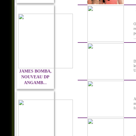
O
r
p
..
D
l
U
JAMES BOMBA,
NOUVEAU DP
ANGAMB...
A
m
f