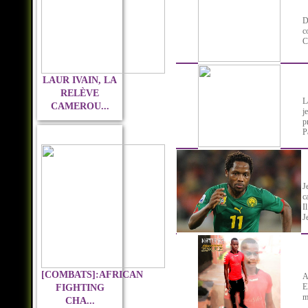
D
c
C
LAUR IVAIN, LA
RELÈVE
L
CAMEROU...
j
p
Pa
J
c
I
J
[COMBATS]:AFRICAN
A
E
FIGHTING
m
CHA...