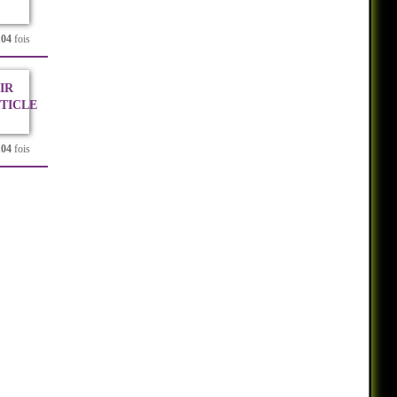
104
fois
IR
RTICLE
104
fois