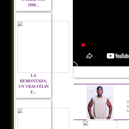
1990...
LA
REMONTADA,
UN VRAI FÉLIN
E...
D
f
l