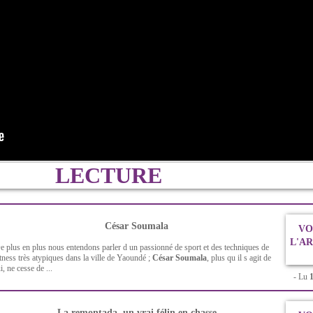
LECTURE
César Soumala
VO
L'A
e plus en plus nous entendons parler d un passionné de sport et des techniques de
itness très atypiques dans la ville de Yaoundé ;
César Soumala
, plus qu il s agit de
ui, ne cesse de ...
- Lu
La remontada, un vrai félin en chasse