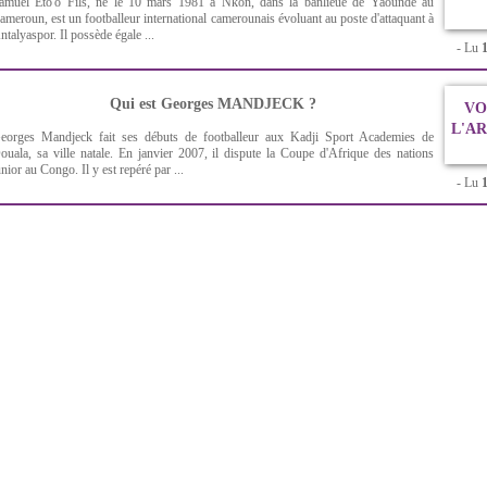
amuel Eto'o Fils, né le 10 mars 1981 à Nkon, dans la banlieue de Yaoundé au
ameroun, est un footballeur international camerounais évoluant au poste d'attaquant à
ntalyaspor. Il possède égale ...
- Lu
Qui est Georges MANDJECK ?
VO
L'A
eorges Mandjeck fait ses débuts de footballeur aux Kadji Sport Academies de
ouala, sa ville natale. En janvier 2007, il dispute la Coupe d'Afrique des nations
unior au Congo. Il y est repéré par ...
- Lu