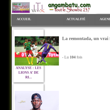
ACCUEIL
ACTUALITÉ
AGEN
La remontada, un vrai f
- Lu
104
fois
ANALYSE : LES
LIONS A’ DE
RI...