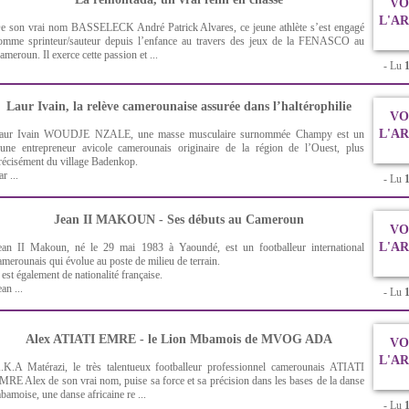
VO
L'A
e son vrai nom BASSELECK André Patrick Alvares, ce jeune athlète s’est engagé
omme sprinteur/sauteur depuis l’enfance au travers des jeux de la FENASCO au
ameroun. Il exerce cette passion et ...
- Lu
Laur Ivain, la relève camerounaise assurée dans l’haltérophilie
VO
L'A
aur Ivain WOUDJE NZALE, une masse musculaire surnommée Champy est un
eune entrepreneur avicole camerounais originaire de la région de l’Ouest, plus
récisément du village Badenkop.
r ...
- Lu
Jean II MAKOUN - Ses débuts au Cameroun
VO
L'A
ean II Makoun, né le 29 mai 1983 à Yaoundé, est un footballeur international
amerounais qui évolue au poste de milieu de terrain.
l est également de nationalité française.
ean ...
- Lu
Alex ATIATI EMRE - le Lion Mbamois de MVOG ADA
VO
L'A
.K.A Matérazi, le très talentueux footballeur professionnel camerounais ATIATI
MRE Alex de son vrai nom, puise sa force et sa précision dans les bases de la danse
bamoise, une danse africaine re ...
- Lu