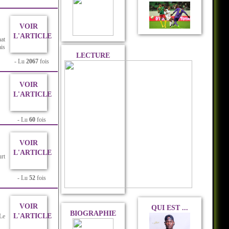
VOIR
L'ARTICLE
at
ais
LECTURE
- Lu
2067
fois
VOIR
L'ARTICLE
- Lu
60
fois
VOIR
L'ARTICLE
urt
- Lu
52
fois
VOIR
QUI EST ...
BIOGRAPHIE
L'ARTICLE
 Le