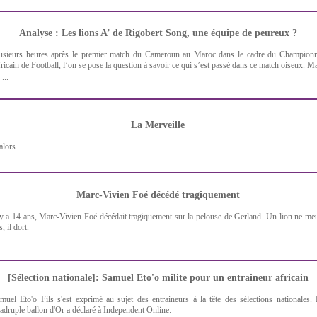
Analyse : Les lions A’ de Rigobert Song, une équipe de peureux ?
usieurs heures après le premier match du Cameroun au Maroc dans le cadre du Championn
ricain de Football, l’on se pose la question à savoir ce qui s’est passé dans ce match oiseux. M
...
La Merveille
alors ...
Marc-Vivien Foé décédé tragiquement
 y a 14 ans, Marc-Vivien Foé décédait tragiquement sur la pelouse de Gerland. Un lion ne me
s, il dort.
[Sélection nationale]: Samuel Eto'o milite pour un entraineur africain
muel Eto'o Fils s'est exprimé au sujet des entraineurs à la tête des sélections nationales.
adruple ballon d'Or a déclaré à Independent Online: