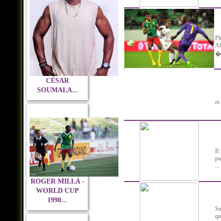
Pl
Af
� 
CÉSAR
SOUMALA...
et 
Il
pa
...
ROGER MILLA -
WORLD CUP
1990...
Sa
qu