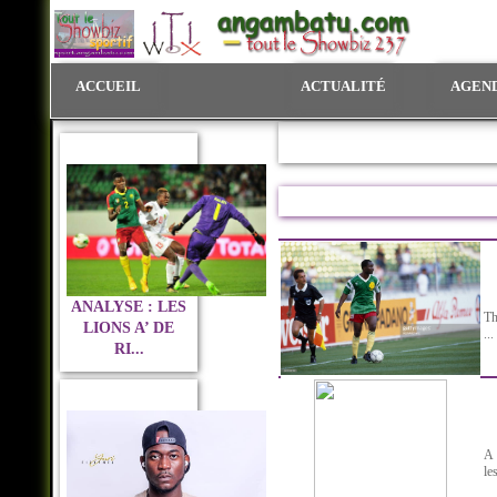
ACCUEIL
ACTUALITÉ
AGEN
ANALYSE : LES
Th
LIONS A’ DE
...
RI...
A 
le