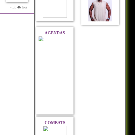
- Lu
46
fois
AGENDAS
COMBATS