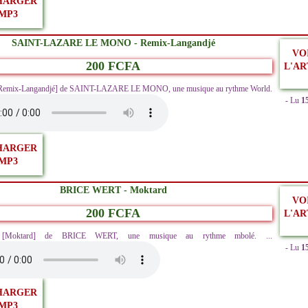
HARGER
MP3
SAINT-LAZARE LE MONO - Remix-Langandjé
VO
200 FCFA
L'AR
[Remix-Langandjé] de SAINT-LAZARE LE MONO, une musique au rythme World.
- Lu
1
HARGER
MP3
BRICE WERT - Moktard
VO
200 FCFA
L'AR
ez [Moktard] de BRICE WERT, une musique au rythme mbolé. ...
- Lu
1
HARGER
MP3