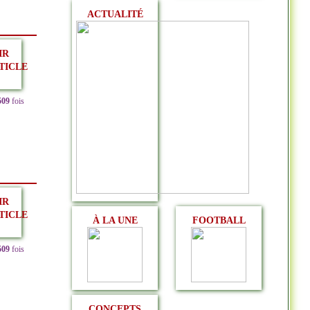
ACTUALITÉ
IR
TICLE
509
fois
IR
TICLE
À LA UNE
FOOTBALL
509
fois
CONCEPTS