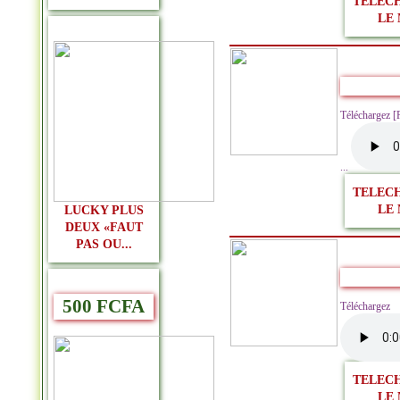
TELEC
LE 
Téléchargez 
...
TELEC
LE 
LUCKY PLUS
DEUX «FAUT
PAS OU...
500 FCFA
Télécharg
TELEC
LE 