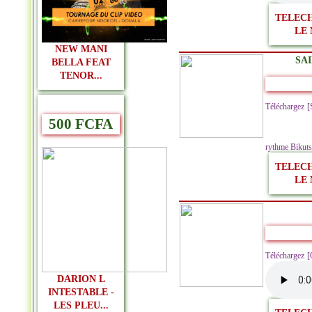
TELEC
LE 
NEW MANI
SAI
BELLA FEAT
TENOR...
Téléchargez 
500 FCFA
rythme Bikutsi
TELEC
LE 
Téléchargez 
DARION L
INTESTABLE -
LES PLEU...