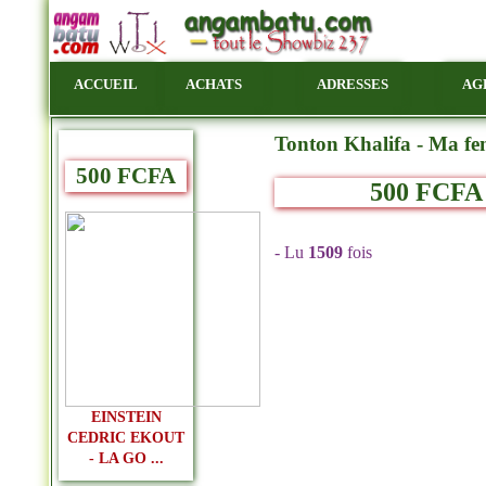
ACCUEIL
ACHATS
ADRESSES
AG
Tonton Khalifa - Ma f
500 FCFA
500 FCFA
- Lu
1509
fois
EINSTEIN
CEDRIC EKOUT
- LA GO ...