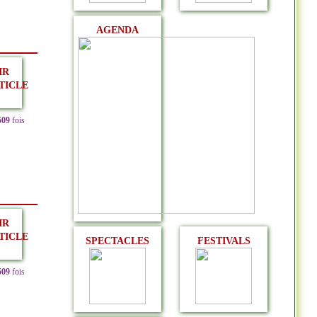
AGENDA
IR
TICLE
509
fois
IR
TICLE
SPECTACLES
FESTIVALS
509
fois