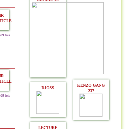
IR
TICLE
509
fois
IR
TICLE
KENZO GANG
DJOSS
237
509
fois
LECTURE