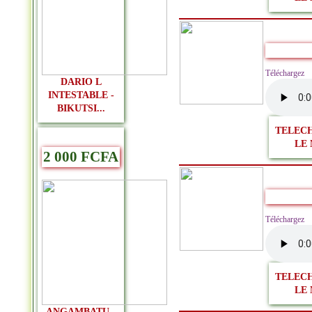
Télécharge
DARIO L
INTESTABLE -
BIKUTSI...
TELEC
LE 
2 000 FCFA
Télécharg
TELEC
LE 
ANGAMBATU -