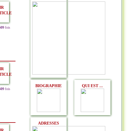
IR
TICLE
509
fois
IR
TICLE
BIOGRAPHIE
QUI EST ...
509
fois
ADRESSES
IR