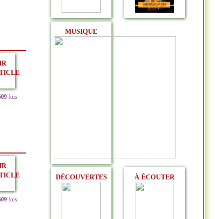
MUSIQUE
IR
TICLE
509
fois
IR
TICLE
DÉCOUVERTES
À ÉCOUTER
509
fois