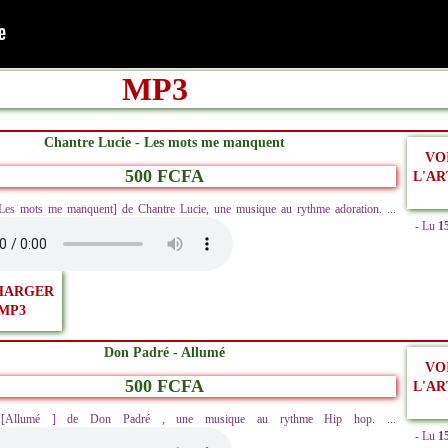
MP3
Chantre Lucie - Les mots me manquent
VO
500 FCFA
L'AR
[Les mots me manquent] de Chantre Lucie, une musique au rythme adoration. ...
- Lu
1
HARGER
MP3
Don Padré - Allumé
VO
500 FCFA
L'AR
z [Allumé ] de Don Padré , une musique au rythme Hip hop. ...
- Lu
1