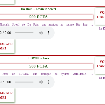
Da Rain - Lovin'it Street
VO
500 FCFA
L'AR
z [Lovin'it Street] de Da Rain, une musique au rythme Hip hop. ...
- Lu
1
HARGER
MP3
EDWIN - Jara
VO
500 FCFA
L'AR
ez [Jara] de EDWIN, une musique au rythme Afro-danse. ...
- Lu
1
HARGER
MP3