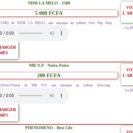
NDM LA MELO - 1500
VO
5 000 FCFA
L'AR
z [1500] de NDM LA MELO, une musique au rythme Afro Hip Hop. ...
- Lu
1
HARGER
MP3
MR N.P - Noiro-Poiro
VO
200 FCFA
L'AR
z [Noiro-Poiro] de MR N.P, une musique au rythme Afro-trap. ...
- Lu
1
HARGER
MP3
PHENOMENO - Best Life
VO