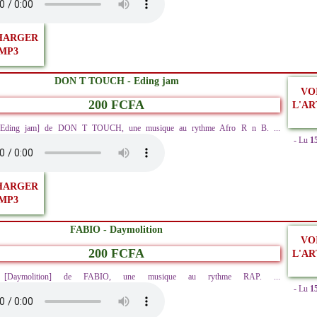
HARGER
MP3
DON T TOUCH - Eding jam
VO
200 FCFA
L'AR
 [Eding jam] de DON T TOUCH, une musique au rythme Afro R n B. ...
- Lu
1
HARGER
MP3
FABIO - Daymolition
VO
200 FCFA
L'AR
ez [Daymolition] de FABIO, une musique au rythme RAP. ...
- Lu
1