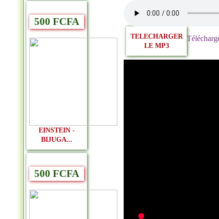
500 FCFA
TELECHARGER
Télécharg
LE MP3
EINSTEIN -
BIJUGA...
500 FCFA