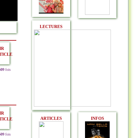
LECTURES
IR
TICLE
509
fois
IR
ARTICLES
INFOS
TICLE
509
fois