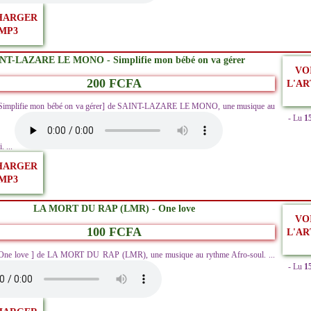
HARGER
MP3
NT-LAZARE LE MONO - Simplifie mon bébé on va gérer
VO
200 FCFA
L'AR
[Simplifie mon bébé on va gérer] de SAINT-LAZARE LE MONO, une musique au
- Lu
1
. ...
HARGER
MP3
LA MORT DU RAP (LMR) - One love
VO
100 FCFA
L'AR
[One love ] de LA MORT DU RAP (LMR), une musique au rythme Afro-soul. ...
- Lu
1