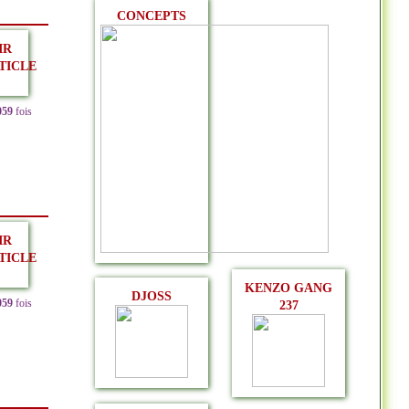
CONCEPTS
IR
TICLE
059
fois
IR
TICLE
KENZO GANG
DJOSS
059
fois
237