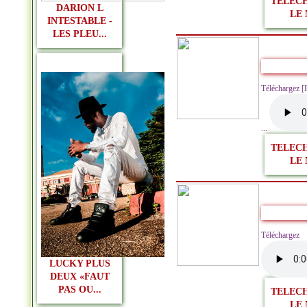
TELEC
DARION L
LE 
INTESTABLE -
LES PLEU...
Téléchargez 
...
TELEC
LE 
Télécharg
LUCKY PLUS
DEUX «FAUT
PAS OU...
TELEC
LE 