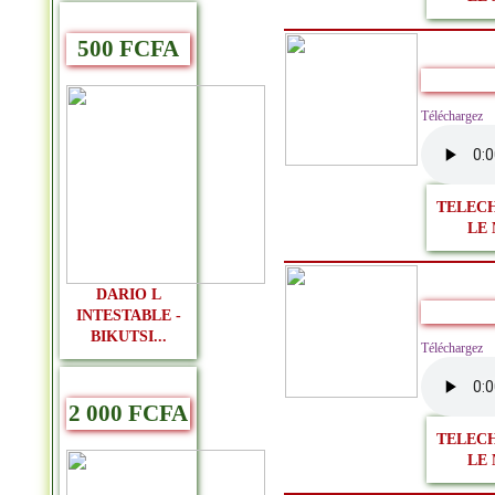
500 FCFA
Télécharge
TELEC
LE 
DARIO L
INTESTABLE -
BIKUTSI...
Télécharg
2 000 FCFA
TELEC
LE 