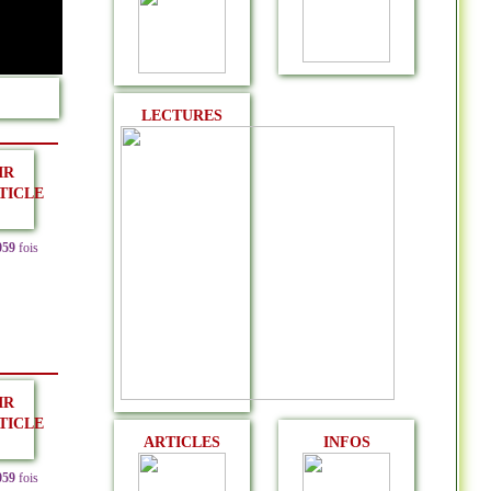
LECTURES
IR
TICLE
059
fois
IR
TICLE
ARTICLES
INFOS
059
fois