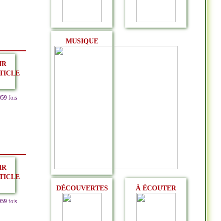
MUSIQUE
IR
TICLE
059
fois
IR
TICLE
DÉCOUVERTES
À ÉCOUTER
059
fois