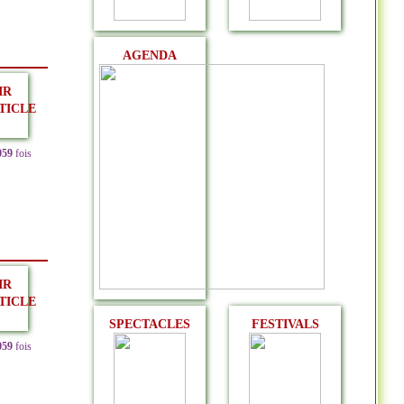
AGENDA
IR
TICLE
059
fois
IR
TICLE
SPECTACLES
FESTIVALS
059
fois