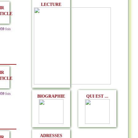
LECTURE
IR
TICLE
059
fois
IR
TICLE
059
fois
BIOGRAPHIE
QUI EST ...
ADRESSES
IR