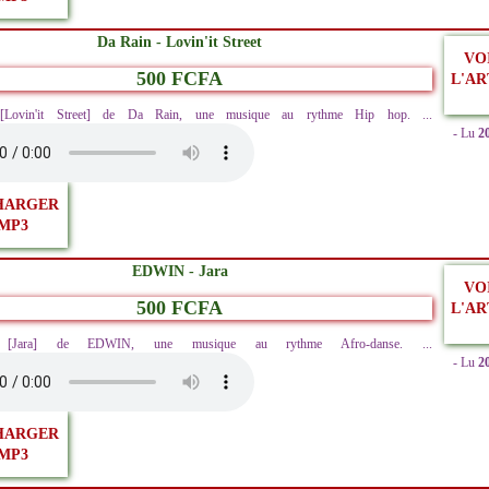
Da Rain - Lovin'it Street
VO
500 FCFA
L'AR
z [Lovin'it Street] de Da Rain, une musique au rythme Hip hop. ...
- Lu
2
HARGER
MP3
EDWIN - Jara
VO
500 FCFA
L'AR
ez [Jara] de EDWIN, une musique au rythme Afro-danse. ...
- Lu
2
HARGER
MP3