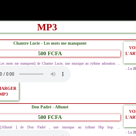
MP3
Chantre Lucie - Les mots me manquent
VO
500 FCFA
L'AR
[Les mots me manquent] de Chantre Lucie, une musique au rythme adoration. ...
- Lu
2
HARGER
MP3
Don Padré - Allumé
VO
500 FCFA
L'AR
z [Allumé ] de Don Padré , une musique au rythme Hip hop. ...
- Lu
2