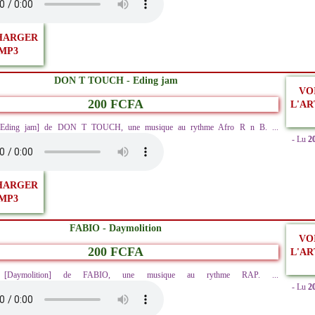
HARGER
MP3
DON T TOUCH - Eding jam
VO
200 FCFA
L'AR
 [Eding jam] de DON T TOUCH, une musique au rythme Afro R n B. ...
- Lu
2
HARGER
MP3
FABIO - Daymolition
VO
200 FCFA
L'AR
ez [Daymolition] de FABIO, une musique au rythme RAP. ...
- Lu
2