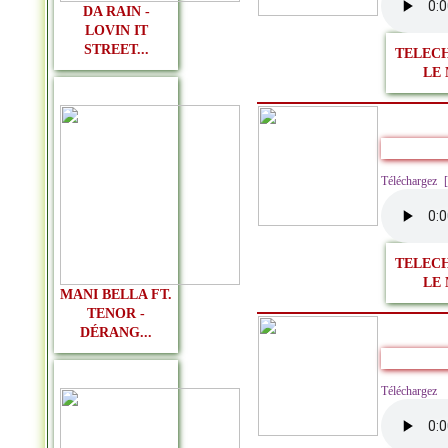
DA RAIN -
LOVIN IT
STREET...
TELEC
LE 
Téléchargez
TELEC
LE 
MANI BELLA FT.
TENOR -
DÉRANG...
Télécharg