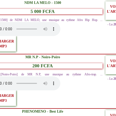
NDM LA MELO - 1500
VO
5 000 FCFA
L'AR
z [1500] de NDM LA MELO, une musique au rythme Afro Hip Hop. ...
- Lu
2
HARGER
MP3
MR N.P - Noiro-Poiro
VO
200 FCFA
L'AR
z [Noiro-Poiro] de MR N.P, une musique au rythme Afro-trap. ...
- Lu
2
HARGER
MP3
PHENOMENO - Best Life
VO