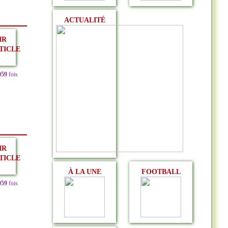
ACTUALITÉ
IR
TICLE
059
fois
IR
TICLE
À LA UNE
FOOTBALL
059
fois