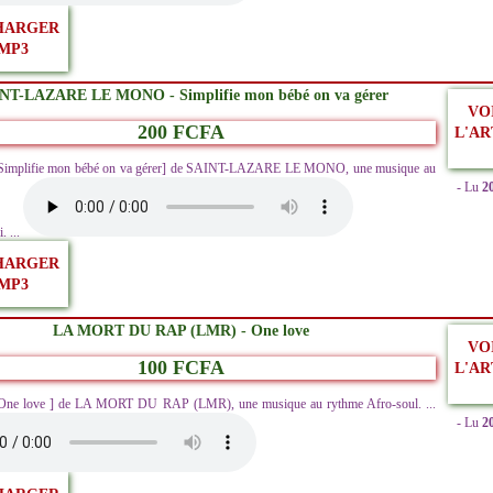
HARGER
MP3
NT-LAZARE LE MONO - Simplifie mon bébé on va gérer
VO
200 FCFA
L'AR
[Simplifie mon bébé on va gérer] de SAINT-LAZARE LE MONO, une musique au
- Lu
2
. ...
HARGER
MP3
LA MORT DU RAP (LMR) - One love
VO
100 FCFA
L'AR
[One love ] de LA MORT DU RAP (LMR), une musique au rythme Afro-soul. ...
- Lu
2