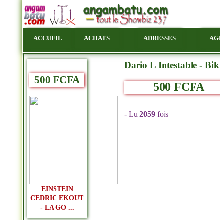
ACCUEIL
ACHATS
ADRESSES
AG
Dario L Intestable - Bik
500 FCFA
500 FCFA
- Lu
2059
fois
EINSTEIN
CEDRIC EKOUT
- LA GO ...