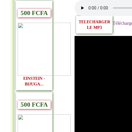
500 FCFA
TELECHARGER
Télécharge
LE MP3
EINSTEIN -
BIJUGA...
500 FCFA