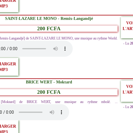
HARGER
MP3
SAINT-LAZARE LE MONO - Remix-Langandjé
VO
200 FCFA
L'AR
[Remix-Langandjé] de SAINT-LAZARE LE MONO, une musique au rythme World.
- Lu
2
HARGER
MP3
BRICE WERT - Moktard
VO
200 FCFA
L'AR
ez [Moktard] de BRICE WERT, une musique au rythme mbolé. ...
- Lu
2
HARGER
MP3