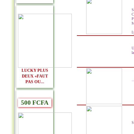
S
C
P
M
L
U
l
LUCKY PLUS
DEUX «FAUT
..
PAS OU...
500 FCFA
S