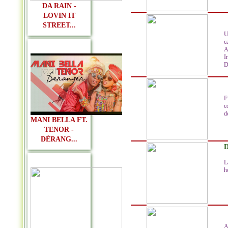
DA RAIN -
LOVIN IT
STREET...
U
c
A
I
D
F
c
de
MANI BELLA FT.
TENOR -
DÉRANG...
D
L
h
A