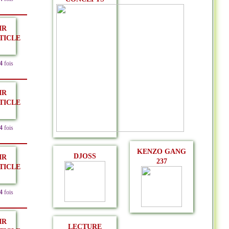
IR
TICLE
4
fois
IR
TICLE
4
fois
KENZO GANG
DJOSS
IR
237
TICLE
4
fois
IR
LECTURE