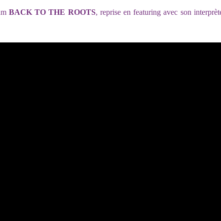
bum
BACK TO THE ROOTS
, reprise en featuring avec son interprèt