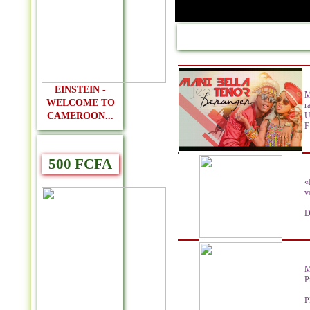
EINSTEIN -
M
WELCOME TO
r
CAMEROON...
U
F 
500 FCFA
«
v
D
M
P
P