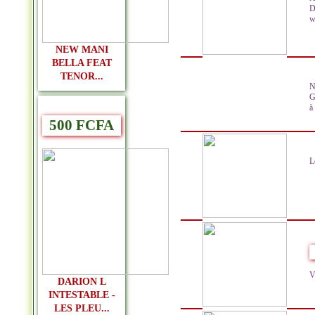
D
w
NEW MANI
BELLA FEAT
TENOR...
N
G
à
500 FCFA
L
V
DARION L
INTESTABLE -
LES PLEU...