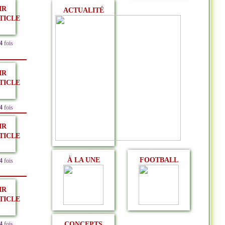
IR
ACTUALITÉ
TICLE
4
fois
IR
TICLE
4
fois
IR
TICLE
À LA UNE
FOOTBALL
4
fois
IR
TICLE
CONCEPTS
4
fois