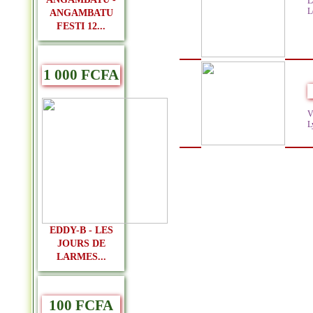
L
L
ANGAMBATU
FESTI 12...
1 000 FCFA
V
Ly
EDDY-B - LES
JOURS DE
LARMES...
100 FCFA