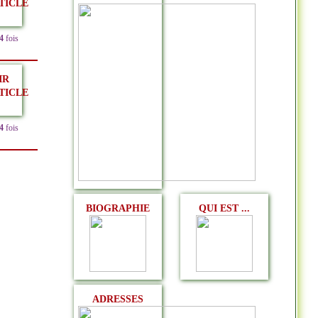
TICLE
4
fois
IR
TICLE
4
fois
BIOGRAPHIE
QUI EST ...
ADRESSES