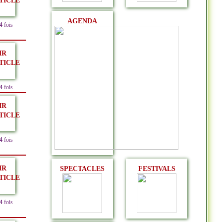
TICLE
AGENDA
4
fois
IR
TICLE
4
fois
IR
TICLE
4
fois
IR
SPECTACLES
FESTIVALS
TICLE
4
fois