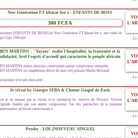
New Génération FT kharat bre z - ENFANTS DE BOSS
VO
300 FCFA
L'AR
isionnez [ENFANTS DE BOSS] de New Génération FT kharat bre z, une vidéo de
ype Clips Officiels. ...
- Lu
BEN MARTINS : "Yayato" exalte l'hospitalité, la fraternité et la
VO
solidarité, bref l'esprit d'accueil qui caracterise le peuple africain
L'AR
EN MARTINS artiste musicien camerounais auteur compositeur interprète.
EN MARTINS est simplement dérivé de mon réel prénom Martin Bertrand.
- Lu
a musique n'est pas mon activ ...
Je vivrai by Georges SEBA & Choeur Gospel de Paris
VO
on je ne mourai pas je vivrai, et je raconterai les oeuvres de l'Eternel. Version
L'AR
riginale chantée par son auteur compositeur, l'un des patriarches de la musique
amerounaise qu'aucun camerounais n ...
- Lu
Prosby - LOL [NOUVEAU SINGLE]
VO