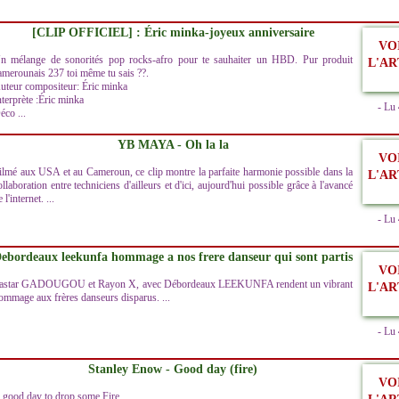
[CLIP OFFICIEL] : Éric minka-joyeux anniversaire
VO
n mélange de sonorités pop rocks-afro pour te sauhaiter un HBD. Pur produit
L'AR
amerounais 237 toi même tu sais ??.
uteur compositeur: Éric minka
nterprète :Éric minka
- Lu
éco ...
YB MAYA - Oh la la
VO
ilmé aux USA et au Cameroun, ce clip montre la parfaite harmonie possible dans la
L'AR
ollaboration entre techniciens d'ailleurs et d'ici, aujourd'hui possible grâce à l'avancé
 l'internet. ...
- Lu
ebordeaux leekunfa hommage a nos frere danseur qui sont partis
VO
astar GADOUGOU et Rayon X, avec Débordeaux LEEKUNFA rendent un vibrant
L'AR
ommage aux frères danseurs disparus. ...
- Lu
Stanley Enow - Good day (fire)
VO
 good day to drop some Fire