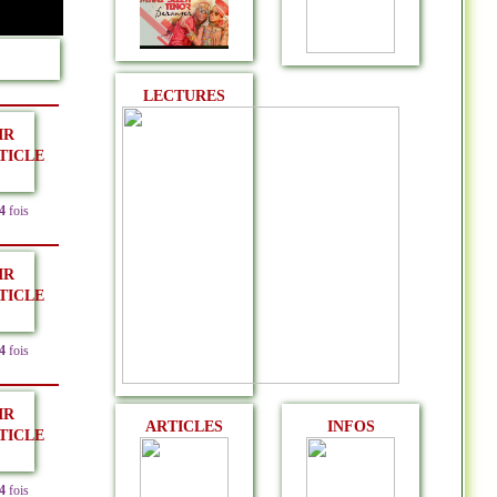
LECTURES
IR
TICLE
4
fois
IR
TICLE
4
fois
IR
ARTICLES
INFOS
TICLE
4
fois