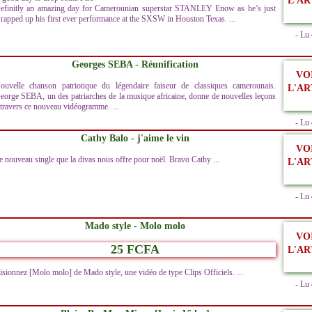
L'AR
efinitly an amazing day for Camerounian superstar STANLEY Enow as he’s just
rapped up his first ever performance at the SXSW in Houston Texas. ...
- Lu
Georges SEBA - Réunification
VO
ouvelle chanson patriotique du légendaire faiseur de classiques camerounais.
L'AR
eorge SEBA, un des patriarches de la musique africaine, donne de nouvelles leçons
 travers ce nouveau vidéogramme. ...
- Lu
Cathy Balo - j'aime le vin
VO
e nouveau single que la divas nous offre pour noël. Bravo Cathy ...
L'AR
- Lu
Mado style - Molo molo
VO
25 FCFA
L'AR
isionnez [Molo molo] de Mado style, une vidéo de type Clips Officiels. ...
- Lu