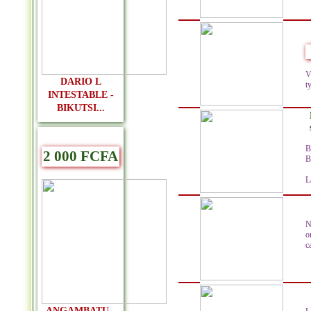
V
DARIO L
t
INTESTABLE -
BIKUTSI...
B
2 000 FCFA
B
L
N
o
c
ANGAMBATU -