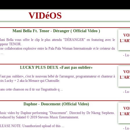
VIDéOS
Mani Bella Ft. Tenor - Déranger ( Official Video )
VO
ani Bella vous offre le clip le plus attendu "DÉRANGER" en featuring avec le
L'AR
appeur TENOR.
ne collaboration explosive entre la Pala Pala Woman Internationale et le créateur du
...
- Lu
LUCKY PLUS DEUX «Faut pas oublier»
VO
Faut pas oublier», c'est le nouveau bébé de l'arrangeur, programmateur et chanteur à
L'AR
oix Lucky + 2 aka la Menace qui Chatouille.
ans cette chanson ou il tir sur l'ingratitude q ...
- Lu
Daphne - Doucement (Official Video)
VO
usic video by Daphne performing "Doucement". Directed by Dr Nkeng Stephens.
L'AR
roduced by Salatiel © 2019 Stevens Music Entertainment.
LEASE NOTE: Unauthorized upload of this ...
- Lu