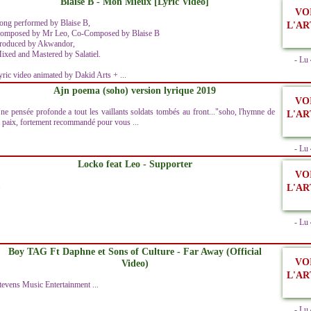
Blaise B - Mon Mieux [Lyric Video]
VO
ong performed by Blaise B,
L'AR
omposed by Mr Leo, Co-Composed by Blaise B
roduced by Akwandor,
ixed and Mastered by Salatiel.
- Lu
yric video animated by Dakid Arts + ...
Ajn poema (soho) version lyrique 2019
VO
ne pensée profonde a tout les vaillants soldats tombés au front..."soho, l'hymne de
L'AR
a paix, fortement recommandé pour vous ...
- Lu
Locko feat Leo - Supporter
VO
.
L'AR
- Lu
Boy TAG Ft Daphne et Sons of Culture - Far Away (Official
VO
Video)
L'AR
tevens Music Entertainment ...
- Lu