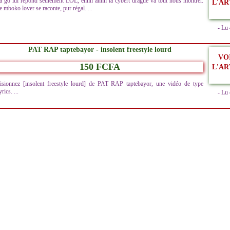
a go lui répond seulement LOL, ehhh ahhh la cybert drague va tout nous montrer.
L'AR
e mboko lover se raconte, pur régal. ...
- Lu
PAT RAP taptebayor - insolent freestyle lourd
VO
150 FCFA
L'AR
isionnez [insolent freestyle lourd] de PAT RAP taptebayor, une vidéo de type
rics. ...
- Lu