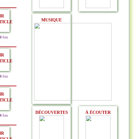
IR
MUSIQUE
TICLE
4
fois
IR
TICLE
4
fois
IR
TICLE
DÉCOUVERTES
À ÉCOUTER
4
fois
IR