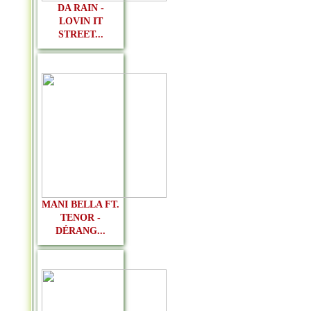
DA RAIN -
LOVIN IT
STREET...
MANI BELLA FT.
TENOR -
DÉRANG...