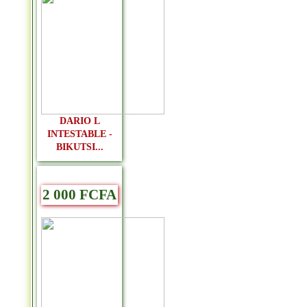
DARIO L
INTESTABLE -
BIKUTSI...
2 000 FCFA