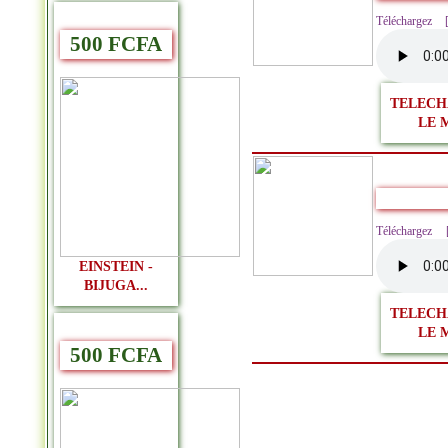
Téléchargez
500 FCFA
TELECH
LE 
Télécharge
EINSTEIN -
BIJUGA...
TELECH
LE 
500 FCFA