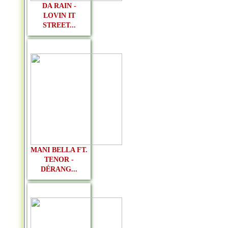
DA RAIN -
LOVIN IT
STREET...
MANI BELLA FT.
TENOR -
DÉRANG...