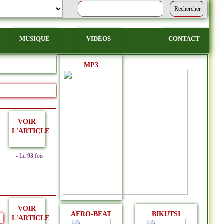
MUSIQUE
VIDÉOS
CONTACT
MP3
VOIR
..
L'ARTICLE
- Lu
93
fois
VOIR
AFRO-BEAT
BIKUTSI
L'ARTICLE