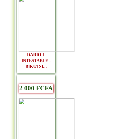
DARIO L
INTESTABLE -
BIKUTSI...
2 000 FCFA