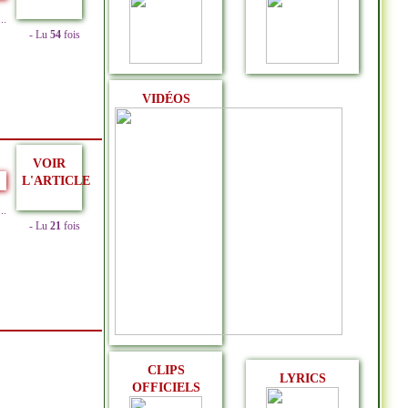
..
- Lu
54
fois
VIDÉOS
VOIR
L'ARTICLE
..
- Lu
21
fois
CLIPS
LYRICS
OFFICIELS